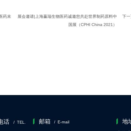
赴医药未
展会邀请|上海赢瑞生物医药诚邀您共赴世界制药原料中
下一
国展（CPHI China 2021）
邮箱
地
电话
/ E-mail
/ TEL.