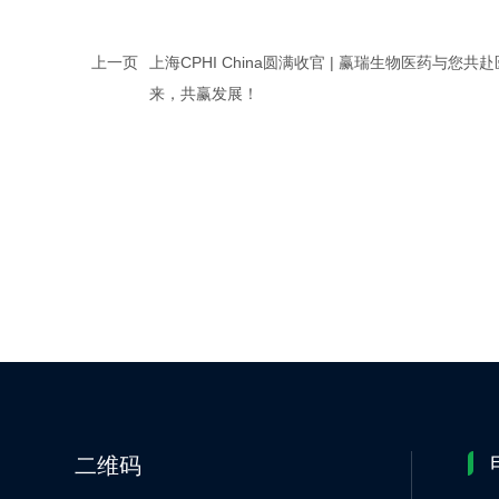
上一页
上海CPHI China圆满收官 | 赢瑞生物医药与您共
来‌，共赢发展！
二维码